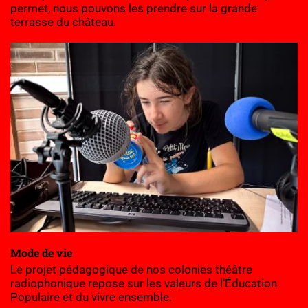
permet, nous pouvons les prendre sur la grande 
terrasse du château.
Mode de vie
Le projet pédagogique
 de nos colonies théâtre 
radiophonique repose sur les valeurs de l’Éducation 
Populaire et du vivre ensemble.