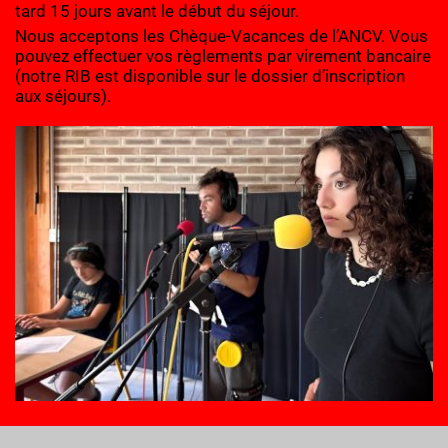
tard 15 jours avant le début du séjour.
Nous acceptons les Chèque-Vacances de l’ANCV. Vous 
pouvez effectuer vos règlements par virement bancaire 
(notre RIB est disponible sur le 
dossier d’inscription 
aux séjours
).