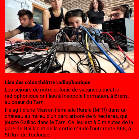
Lieu des colos théâtre radiophonique
Les séjours de notre colonie de vacances théâtre 
radiophonique ont lieu à Ineopole Formation, à Brens, 
au coeur du Tarn.
Il s’agit d’une Maison Familiale Rurale (MFR) dans un 
château au milieu d’un parc arboré de 6 hectares, qui 
jouxte Gaillac dans le Tarn. Ce lieu est à 5 minutes de la 
gare de Gaillac et de la sortie n°9 de l’autoroute A68, à 
50 km de Toulouse.